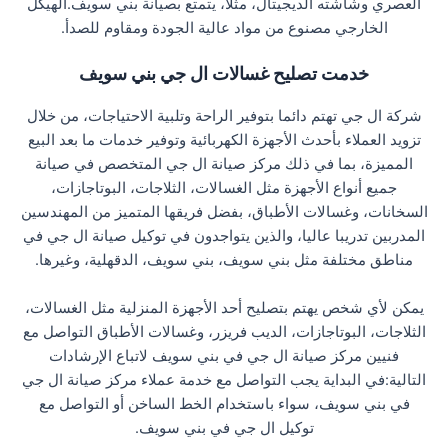
العصري وشاشته الديجيتال، مثلا، يتمتع بصيانة بني سويف.الهيكل
الخارجي مصنوع من مواد عالية الجودة ومقاوم للصدأ.
خدمت تصليح غسالات ال جي بني سويف
شركة ال جي تهتم دائما بتوفير الراحة وتلبية الاحتياجات، من خلال
تزويد العملاء بأحدث الأجهزة الكهربائية وتوفير خدمات ما بعد البيع
المميزة، بما في ذلك مركز صيانة ال جي المتخصص في صيانة
جميع أنواع الأجهزة مثل الغسالات، الثلاجات، البوتاجازات،
السخانات، وغسالات الأطباق، بفضل فريقها المتميز من المهندسين
المدربين تدريبا عاليا، والذين يتواجدون في توكيل صيانة ال جي في
مناطق مختلفة مثل بني سويف، بني سويف، الدقهلية، وغيرها.
يمكن لأي شخص يهتم بتصليح أحد الأجهزة المنزلية مثل الغسالات،
الثلاجات، البوتاجازات، الديب فريزر، وغسالات الأطباق التواصل مع
فنيين مركز صيانة ال جي في بني سويف لاتباع الإرشادات
التالية:في البداية يجب التواصل مع خدمة عملاء مركز صيانة ال جي
في بني سويف، سواء باستخدام الخط الساخن أو التواصل مع
توكيل ال جي في بني سويف.