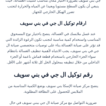
جي بني سويف بضرورة اختيار مكان مناسب لتثبيت الغسالة، حيث
ينبغي أن يكون السطح مستويا وبعيدا عن المياه والحرارة لتجنب
تضرر الهيكل الخارجي للجهاز.
ارقام توكيل ال جي في بني سويف
عند غسل ملابسك في الغسالة، ينصح باختيار نوع المسحوق
المناسب واستخدام كمية مناسبة لتجنب تكون الرغوة الزائدة التي
قد تؤثر على صيانة الغسالة.بناء على توصيات متخصصي صيانة ال
جي في بني سويف، يجب الانتباه لأهمية تنظيف الغسالة بانتظام
سواء الجزء الخارجي باستخدام قطعة قماش ناعمة أو الجزء
الداخلي من خلال تنظيفه بمحلول الخل كل ثلاثة أشهر على الأقل.
رقم توكيل ال جي في بني سويف
ينصح مركز صيانة الإسكا بني سويف بوضع الكمية المناسبة من
الملابس للحصول على النظافة المطلوبة.
ضرورية التواصل مع مركز صيانة ال جي ببني سويف في حال