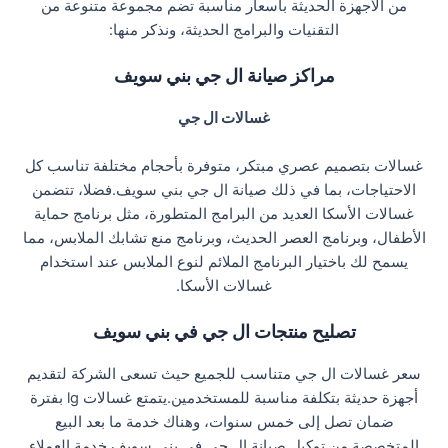
من الأجهزة الحديثة بأسعار مناسبة تضم مجموعة متنوعة من
التقنيات والبرامج الحديثة، ونذكر منها:
مراكز صيانة ال جي بني سويف
غسالات ال جي
غسالات بتصميم عصري مبتكر، متوفرة بأحجام مختلفة تناسب كل
الاحتياجات، بما في ذلك صيانة ال جي بني سويف.فضلا، تتضمن
غسالات الأسكا العديد من البرامج المتطورة، مثل برنامج حماية
الأطفال، وبرنامج العصر الحديث، وبرنامج منع تشابك الملابس، مما
يسمح لك باختيار البرنامج الملائم لنوع الملابس عند استخدام
غسالات الأسكا.
تصليح منتجات ال جي في بني سويف
سعر غسالات ال جي متناسب للجميع حيث تسعى الشركة لتقديم
أجهزة حديثة بتكلفة مناسبة للمستخدمين.يتمتع غسالات lg بفترة
ضمان تصل إلى خمس سنوات، وهناك خدمة ما بعد البيع
المتخصصة من توكيل صيانة ال جي في بني سويف.خدمة العملاء