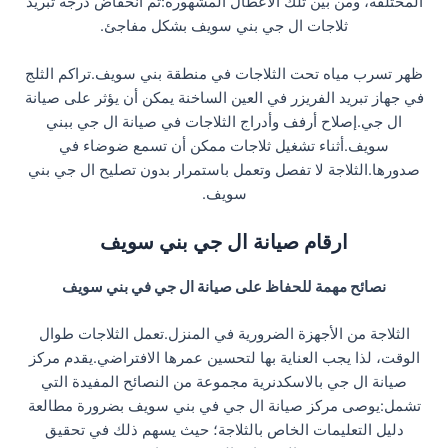
المختلفة، ومن بين تلك الأعطال المشهورة:تم انخفاض درجة تبريد
ثلاجات ال جي بني سويف بشكل مفاجئ.
ظهر تسرب مياه تحت الثلاجات في منطقة بني سويف.تراكم الثلج
في جهاز تبريد الفريزر في العين الساخنة يمكن أن يؤثر على صيانة
ال جي.إصلاح أرفف وأدراج الثلاجات في صيانة ال جي ببني
سويف.أثناء تشغيل ثلاجات ممكن أن تسمع ضوضاء في
صدورها.الثلاجة لا تفصل وتعمل باستمرار بدون تصليح ال جي بني
سويف.
ارقام صيانة ال جي بني سويف
نصائح مهمة للحفاظ على صيانة ال جي في بني سويف
الثلاجة من الأجهزة الضرورية في المنزل.تعمل الثلاجات طوال
الوقت، لذا يجب العناية بها لتحسين عمرها الافتراضي.يقدم مركز
صيانة ال جي بالاسكدنرية مجموعة من النصائح المفيدة التي
تشمل:يوصى مركز صيانة ال جي في بني سويف بضرورة مطالعة
دليل التعليمات الخاص بالثلاجة؛ حيث يسهم ذلك في تحقيق