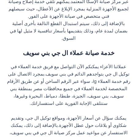
عبر مركز صيانة الإسكا المعتمد.يمكنهم تلقي خدمة إصلاح وصيانة
لجميع الأجهزة المنزلية بمجرد الإبلاغ عن الأعطال، حيث سيصلهم
فني متخصص في صيانة الأجهزة على الفور.
بالإضافة إلى ذلك، سيتم استبدال القطع التالفة بأخرى أصلية
بضمان لمدة عام، وذلك بتقديمها بأسعار تنافسية لا مثيل لها في
السوق.
خدمة صيانة عملاء ال جي بني سويف
عملائنا الأعزاء يمكنكم الآن التواصل مع فريق خدمة العملاء في
توكيل ال جي بتواجدهم الدائم في بني سويف.بمجرد الاتصال على
رقم خدمة العملاء lg، سواء عبر الرقم الساخن أو عن طريق الأرقام
المخصصة لخدمة العملاء في جميع محافظات مصر بمنطقة بني
سويف، بني سويف، الجيزة، طنطا، دمياط، البحيرة وغيرها،
ستتلقى الإجابة الفورية على استفساراتك.
يمكنك سؤال عن أسعار الأجهزة، ومواقع توكيل ال جي، وتقديم
شكاوى أو بلاغات حول عطل الأجهزة.بالإضافة إلى ذلك، يمكنك
الاستفسار عن مواعيد عمل مركز صيانة ال جي في بني سويف،