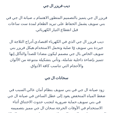
ديب فريزر ال جي
فريزر ال جي يتميز بالتصميم المتطور.الاهتمام بـ صيانة ال جي في
بني سويف يشمل الحفاظ على تبريد الطعام لمدة ست ساعات
قبل انقطاع التيار الكهربائي.
ديب فريزر ال جي الذي في الكهرباء اقتصادي.أدراج الثلاجة ال
جيردة بني سويف lg صلبة وتحمل الاستخدام.هيكل فريزر بني
سويف الخاص بال جي مصمم ليكون مضادا للصدأ والتآكل.إنها
تتميز بإضاءة داخلية شاملة، وتأتي بتشكيلة متنوعة من الألوان
والأحجام التي تناسب كافة الأذواق.
سخانات ال جي
زود صيانة ال جي في بني سويف بنظام أمان عالي.السبب في
ضغط المياه المنخفض يعود إلى عطل الساخن في صيانة ال جي
في بني سويف.حماية ضرورية لتجنب حدوث الاختناق أثناء
الاستخدام في الأوقات الحرجة.سخان ال جي مميز بتصميمه