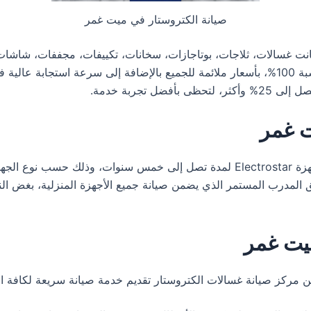
صيانة الكتروستار في ميت غمر
كانت غسالات، ثلاجات، بوتاجازات، سخانات، تكييفات، مجففات، شاشات
ستحصل على الدعم الكامل وتوفير قطع الغيار الأصلية بنسبة 100%، بأسعار ملائمة للجميع بالإض
تجربة خدمة.
ت غمر
تمنح توكيل الكتروستار في ميت غمر ضمانا شاملا على أجهزة Electrostar لمدة تصل إ
المدرب المستمر الذي يضمن صيانة جميع الأجهزة المنزلية، بغض ا
يت غمر
من مركز صيانة غسالات الكتروستار تقديم خدمة صيانة سريعة لكافة ا