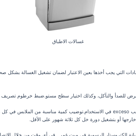
غسالات الاطباق
ات التي يجب أخذها بعين الاعتبار لضمان تشغيل الغسالة بشكل صحيح 
تعرض للصدأ والتآكل، وكذلك اختيار سطح مستو.ضبط خرطوم تصريف 
استخدام نوع ملائم من مسحوق الغسيل لنوع الغسالة وتجنب exceso في الاستخدام.توضيب كمي
خارجها أو بتشغيل دورة خل كل ثلاثة شهور على الأقل.
نة الكتروستار الرسمية في ميت غمر ـ في أي وقت.من خلال الاتصا