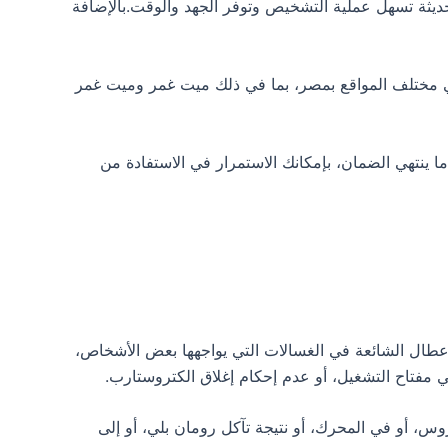
ديثة تسهل عملية التشخيص وتوفر الجهد والوقت.بالإضافة
، ستستمتع بضمان يمتد لثلاث سنوات، يسمح لك بالاستفادة من صيانة Electrostar المجانية في مختلف المواقع بمصر، بما في ذلك ميت غمر وميت غمر
نتهي الضمان، بإمكانك الاستمرار في الاستفادة من
عطال الشائعة في الغسالات التي يواجهها بعض الأشخاص،
مفتاح التشغيل، أو عدم إحكام إغلاق الكتروستارب.
س، أو في المحرك، أو نتيجة تآكل رومان بلي، أو إلى