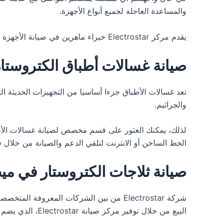
والمساعدة العاجلة لجميع أنواع الأجهزة.
يقدم مركز Electrostar خبراء ماهرين في صيانة الأجهزة المنزلية بمهارة واحترافية عالية، إضافة إلى تقديم أفضل أسعار الصيانة.تجدون لدينا خدمة شاملة لصيانة الأجهزة الكهربائية.
صيانة غسالات أطباق الكتروستا
تعد غسالات الأطباق جزءا أساسيا من التجهيزات الحديثة الت
والجراثيم.
لذلك، يمكنك العثور على قسم مخصص لصيانة غسالات الأ
الخط الساخن أو الانترنت لتلقي الدعم والصيانة من خلا
صيانة ثلاجات الكتروستار في م
شركة Electrostar من بين الشركات المعروف
البيع من خلال توفير مركز صيانة Electrostar، الذي يضم فريقا متخصصا وذو خبرة طويلة في إصلاح جميع مشاكل الأجهزة.