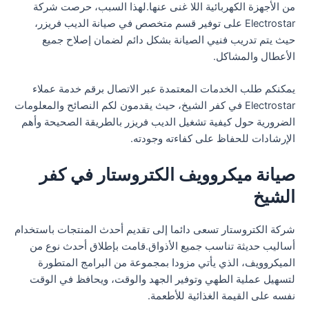
من الأجهزة الكهربائية اللا غنى عنها.لهذا السبب، حرصت شركة
Electrostar على توفير قسم متخصص في صيانة الديب فريزر،
حيث يتم تدريب فنيي الصيانة بشكل دائم لضمان إصلاح جميع
الأعطال والمشاكل.
يمكنكم طلب الخدمات المعتمدة عبر الاتصال برقم خدمة عملاء
Electrostar في كفر الشيخ، حيث يقدمون لكم النصائح والمعلومات
الضرورية حول كيفية تشغيل الديب فريزر بالطريقة الصحيحة وأهم
الإرشادات للحفاظ على كفاءته وجودته.
صيانة ميكروويف الكتروستار في كفر
الشيخ
شركة الكتروستار تسعى دائما إلى تقديم أحدث المنتجات باستخدام
أساليب حديثة تناسب جميع الأذواق.قامت بإطلاق أحدث نوع من
الميكروويف، الذي يأتي مزودا بمجموعة من البرامج المتطورة
لتسهيل عملية الطهي وتوفير الجهد والوقت، ويحافظ في الوقت
نفسه على القيمة الغذائية للأطعمة.