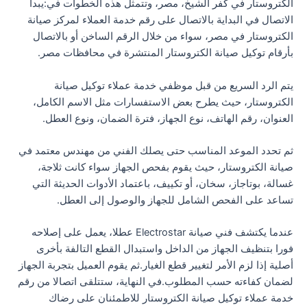
الكتروستار في كفر الشيخ، مصر، وتتمثل هذه الخطوات في:يبدأ
الاتصال في البداية بالاتصال على رقم خدمة العملاء لمركز صيانة
الكتروستار في مصر، سواء من خلال الرقم الساخن أو بالاتصال
بأرقام توكيل صيانة الكتروستار المنتشرة في محافظات مصر.
يتم الرد السريع من قبل موظفي خدمة عملاء توكيل صيانة
الكتروستار، حيث يطرح بعض الاستفسارات مثل الاسم الكامل،
العنوان، رقم الهاتف، نوع الجهاز، فترة الضمان، ونوع العطل.
ثم تحدد الموعد المناسب حتى يصلك الفني من مهندس معتمد في
صيانة الكتروستار، حيث يقوم بفحص الجهاز سواء كانت ثلاجة،
غسالة، بوتاجاز، سخان، أو تكييف، باعتماد الأدوات الحديثة التي
تساعد على الفحص الشامل للجهاز والوصول إلى العطل.
عندما يكتشف فني صيانة Electrostar عطلا، يعمل على إصلاحه
فورا بتنظيف الجهاز من الداخل واستبدال القطع التالفة بأخرى
أصلية إذا لزم الأمر لتغيير قطع الغيار.ثم يقوم العميل بتجربة الجهاز
لضمان كفاءته حسب المطلوب.في النهاية، ستتلقى اتصالا من رقم
خدمة عملاء توكيل صيانة الكتروستار للاطمئنان على رضاك