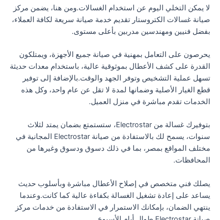
لا يمكن التخلي اليوم عن استخدام الغسالات.ومن هنا، يضمن مركز
صيانة غسالات الكتروستار تقديم خدمة صيانة سريعة لكافة العملاء،
بفضل فنيين ومهندسين مدربين بأعلى مستوى.
يحرصون على التعامل بمهنية في صيانة جميع الأجهزة، ويمتلكون
القدرة على كشف الأعطال بموثوقية عالية، باستخدام معدات حديثة
تسهل عملية التشخيص وتوفر الجهد والوقت.بالإضافة إلى توفير
قطع الغيار الأصلية وضمانها لمدة لا تقل عن عام واحد، وكل هذه
الخدمات تقدم مباشرة في منزل العميل.
بتوفيرك غسالة من Electrostar، ستستمتع بضمان يمتد لثلاث
سنوات، يسمح لك بالاستفادة من صيانة Electrostar المجانية في
مختلف المواقع بمصر، بما في ذلك دسوق ودسوق وغيرها من
المحافظات.
يصلك فني متخصص في إصلاح الأعطال مباشرة وبأسلوب حديث
يساعد على إعادة تشغيل الغسالة بكفاءة عالية كما كانت.وعندما
ينتهي الضمان، بإمكانك الاستمرار في الاستفادة من خدمات مركز
صيانة Electrostar طوال أيام الأسبوع.