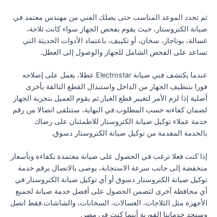
ثم تحدد الموعد المناسب حتى يصلك الفني من مهندس معتمد في
صيانة الكتروستار، حيث يقوم بفحص الجهاز سواء كانت ثلاجة،
غسالة، بوتاجاز، سخان، أو تكييف، باعتماد الأدوات الحديثة التي
تساعد على الفحص الشامل للجهاز والوصول إلى العطل.
عندما يكتشف فني صيانة Electrostar عطلا، يعمل على إصلاحه
فورا بتنظيف الجهاز من الداخل واستبدال القطع التالفة بأخرى
أصلية إذا لزم الأمر لتغيير قطع الغيار.ثم يقوم العميل بتجربة الجهاز
لضمان كفاءته حسب المطلوب.في النهاية، ستتلقى اتصالا من رقم
خدمة عملاء توكيل صيانة الكتروستار للاطمئنان على رضاك
بالخدمة المقدمة من توكيل صيانة الكتروستار دسوق.
إذا كنت فعلا ترغب في الحصول على صيانة معتمدة بكفاءة وبأسعار
منخفضة إلى جانب سرعة الاستجابة، يوصى بالاتصال برقم خدمة
توكيل صيانة الكتروستار دسوق أو أي توكيل صيانة الكتروستار في
أي محافظة آخرى لتضمن الحصول على أفضل خدمة صيانة لجميع
الأجهزة مثل الثلاجات، الغسالات، السخانات، والشاشات.فقط اتصل
وستجد خدماتنا الفورية أينما كنت في مصر.