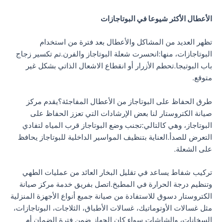
الأعطال الأكثر شيوعا في البوتاجازات
تظهر العديد من المشاكل والأعطال بعد فترة من استخدام
البوتاجازات، منها:انحسرت شعلة البوتاجاز والفرن.تم تكسير زجاج
باب البوتيجا.تحطم الأزرار أو انقطاع الاشعال الذاتي بشكل غير
متوقع.
طرق الحفاظ على البوتاجاز من الأعطال المفاجئة؟يقدم مركز
صيانة الكتروستار لنا بعض الإرشادات التي تعزز الحفاظ على
البوتاجاز، وهي كالتالي:تجنب وضع البوتاجاز قرب المياه لتفادي
التعرض للصدأ.العناية بتنظيف المواسير الداخلية للبوتاجاز يحافظ
على الشعلة.
تركيب شفاط يساعد في تقليل البخار العائد من عمليات الطهي
وتنظيم درجة الحرارة في المطبخ.اتصل بفريق خدمة مركز صيانة
الكتروستار دسوق للاستفادة من صيانة جميع أنواع الأجهزة المنزلية
مثل غسالات الأوتوماتيك، غسالات الأطباق، الثلاجات، البوتاجازات،
السخانات، والشاشات سواء كان الجهاز ضمن فترة الضمان أم