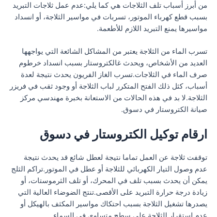
من أبرز أسباب تلف الثلاجات هي كما يلي:عدم عمل ثلاجات التبريد
بسبب قطع كهرباء الموتور، تسربات في مواسير الثلاجة، أو انسداد
مواسيرها يمنع التبريد اللازم للأطعمة.
تسرب الماء من الثلاجة يعتبر من المشاكل الشائعة التي يواجهها
العديد من الأشخاص، ويحدث غالكتروستار بسبب انسداد خرطوم
صرف الماء في الثلاجات.تسرب الغاز الفريون يحدث نتيجة لعدة
أسباب، كثل ذلك الفتح المتكرر لباب الثلاجة أو وجود ثقب في فريزر
الثلاجة.لا بد في هذه الحالات من الاستعانة بخبرة مهندسي مركز
صيانة الكتروستار في دسوق.
ارقام توكيل الكتروستار في دسوق
توقفت ثلاجة عن العمل تماما نتيجة لعطل شائع قد يحدث نتيجة
عدم وصول التيار الكهربائي للثلاجة أو عطل في الموتور.تراكم الثلج
يمكن أن يحدث بسبب تلف في المحرك، أو تلف الثرموستات، أو
زيادة درجة حرارة التبريد على الأقصى.تنتج الضوضاء العالية التي
يصدرها تشغيل الثلاجة بسبب احتكاك مواسير المكثف بالهيكل أو
عدم استقرار الثلاجة على سطح متساوي في السماء.