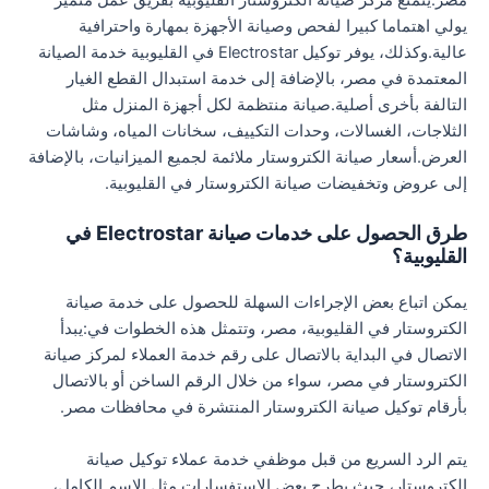
مصر.يتمتع مركز صيانة الكتروستار القليوبية بفريق عمل متميز
يولي اهتماما كبيرا لفحص وصيانة الأجهزة بمهارة واحترافية
عالية.وكذلك، يوفر توكيل Electrostar في القليوبية خدمة الصيانة
المعتمدة في مصر، بالإضافة إلى خدمة استبدال القطع الغيار
التالفة بأخرى أصلية.صيانة منتظمة لكل أجهزة المنزل مثل
الثلاجات، الغسالات، وحدات التكييف، سخانات المياه، وشاشات
العرض.أسعار صيانة الكتروستار ملائمة لجميع الميزانيات، بالإضافة
إلى عروض وتخفيضات صيانة الكتروستار في القليوبية.
طرق الحصول على خدمات صيانة Electrostar في
القليوبية؟
يمكن اتباع بعض الإجراءات السهلة للحصول على خدمة صيانة
الكتروستار في القليوبية، مصر، وتتمثل هذه الخطوات في:يبدأ
الاتصال في البداية بالاتصال على رقم خدمة العملاء لمركز صيانة
الكتروستار في مصر، سواء من خلال الرقم الساخن أو بالاتصال
بأرقام توكيل صيانة الكتروستار المنتشرة في محافظات مصر.
يتم الرد السريع من قبل موظفي خدمة عملاء توكيل صيانة
الكتروستار، حيث يطرح بعض الاستفسارات مثل الاسم الكامل،