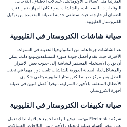
المنزلية مثل غسالات الأوتوماتيك، غسالات الأطباق، الثلاجات،
البوتاجازات، السخانات، والشاشات سواء كان الجهاز ضمن فترة
الضمان أم خارجه، حيث ستتلقى خدمة الصيانة المعتمدة من توكيل
الكتروستار القليوبية.
صيانة شاشات الكتروستار في القليوبية
تعد الشاشات جزءا هاما من التكنولوجيا الحديثة في السنوات
الأخيرة، حيث تقدم أفضل جودة صورة للمشاهدين.ومع ذلك، يمكن
أن يؤدي الاستخدام المستمر للشاشة إلى حدوث بعض الأضرار
والمشاكل.لذا، الصيانة الدورية للشاشات تلعب دورا مهما في تجنب
العطل.يسر مركز صيانة الكتروستار القليوبية بتلقي شكاوى
الأعطال المتعلقة بالأجهزة المنزلية، موفرا أفضل فنيين في صيانة
أجهزة الكتروستار.
صيانة تكييفات الكتروستار في القليوبية
شركة Electrostar مهتمة بتوفير الراحة لجميع عملائها، لذلك تعمل
على توفير أقسام صيانة لمختلف الأجهزة مثل الثلاجات، الغسالات،