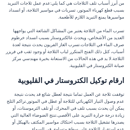
من أبرز أسباب تلف الثلاجات هي كما يلي:عدم عمل ثلاجات التبريد
بسبب قطع كهرباء الموتور، تسربات في مواسير الثلاجة، أو انسداد
مواسيرها يمنع التبريد اللازم للأطعمة.
تسرب الماء من الثلاجة يعتبر من المشاكل الشائعة التي يواجهها
العديد من الأشخاص، ويحدث غالكتروستار بسبب انسداد خرطوم
صرف الماء في الثلاجات.تسرب الغاز الفريون يحدث نتيجة لعدة
أسباب، كثل ذلك الفتح المتكرر لباب الثلاجة أو وجود ثقب في فريزر
الثلاجة.لا بد في هذه الحالات من الاستعانة بخبرة مهندسي مركز
صيانة الكتروستار في القليوبية.
ارقام توكيل الكتروستار في القليوبية
توقفت ثلاجة عن العمل تماما نتيجة لعطل شائع قد يحدث نتيجة
عدم وصول التيار الكهربائي للثلاجة أو عطل في الموتور.تراكم الثلج
يمكن أن يحدث بسبب تلف في المحرك، أو تلف الثرموستات، أو
زيادة درجة حرارة التبريد على الأقصى.تنتج الضوضاء العالية التي
يصدرها تشغيل الثلاجة بسبب احتكاك مواسير المكثف بالهيكل أو
عدم استقرار الثلاجة على سطح متساوي في السماء.