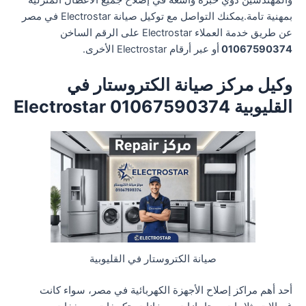
والمهندسين ذوي خبرة واسعة في إصلاح جميع الأعطال المنزلية
بمهنية تامة.يمكنك التواصل مع توكيل صيانة Electrostar في مصر
عن طريق خدمة العملاء Electrostar على الرقم الساخن
01067590374
أو عبر أرقام Electrostar الأخرى.
وكيل مركز صيانة الكتروستار في
القليوبية 01067590374 Electrostar
صيانة الكتروستار في القليوبية
أحد أهم مراكز إصلاح الأجهزة الكهربائية في مصر، سواء كانت