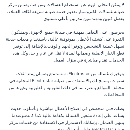
لا يمكن التخلي اليوم عن استخدام الغسالات.ومن هنا، يضمن مركز
صيانة غسالات الكتروستار تقديم خدمة صيانة سريعة لكافة العملاء،
بفضل فنيين ومهندسين مدربين بأعلى مستوى.
يحرصون على التعامل بمهنية في صيانة جميع الأجهزة، ويمتلكون
القدرة على كشف الأعطال بموثوقية عالية، باستخدام معدات حديثة
تسهل عملية التشخيص وتوفر الجهد والوقت.بالإضافة إلى توفير
قطع الغيار الأصلية وضمانها لمدة لا تقل عن عام واحد، وكل هذه
الخدمات تقدم مباشرة في منزل العميل.
بتوفيرك غسالة من Electrostar، ستستمتع بضمان يمتد لثلاث
سنوات، يسمح لك بالاستفادة من صيانة Electrostar المجانية في
مختلف المواقع بمصر، بما في ذلك القليوبية والقليوبية وغيرها من
المحافظات.
يصلك فني متخصص في إصلاح الأعطال مباشرة وبأسلوب حديث
يساعد على إعادة تشغيل الغسالة بكفاءة عالية كما كانت.وعندما
ينتهي الضمان، بإمكانك الاستمرار في الاستفادة من خدمات مركز
صيانة Electrostar طوال أيام الأسبوع.