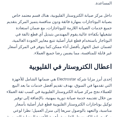
المساعدة.
داخل مركز صيانة الكتروستار القليوبية، هناك قسم معتمد خاص
بصيانة البوتاجازات بمهارة فائقة ودون منافسة.يتميز المركز بتقديم
جميع خدمات الصيانة اللازمة للبوتاجازات، مع ضمان استعادة
تشغيلها بكفاءة عالية.يقوم المهندس بتبديل أي قطع تالفة في
البوتاجاز باستخدام قطع غيار أصلية تتبع معايير الجودة العالمية،
لضمان عمل الجهاز بأفضل أداء ممكن.كما يتوفر في المركز أسعار
غير قابلة للمنافسة، مما يضمن رضا جميع العملاء.
اعطال الكتروستار في القليوبية
إحدى أبرز مزايا شركة Electrostar هي ضمانها الشامل للأجهزة
التي تقدمها في السوق، بهدف تقديم أفضل خدمات ما بعد البيع
للعملاء.نجح مركز صيانة الكتروستار القليوبية في كسب ثقة العملاء
من خلال تقديمه خدمة صيانة دورية بمهنية، بالإضافة إلى توفير
توكيل بوتاجازات الكتروستار القليوبية قطع غيار أصلية بأسعار
مناسبة، والتعهد بالوصول سريعا إلى منزل العميل؛ نظرا لوعي
مركز صيانة الكتروستار القليوبية بأهمية الأجهزة المنزلية الضرورية