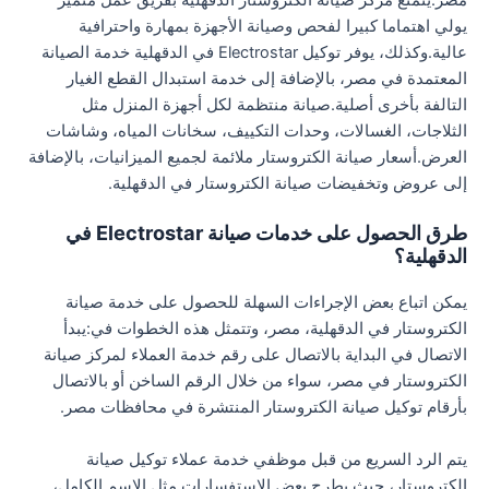
مصر.يتمتع مركز صيانة الكتروستار الدقهلية بفريق عمل متميز
يولي اهتماما كبيرا لفحص وصيانة الأجهزة بمهارة واحترافية
عالية.وكذلك، يوفر توكيل Electrostar في الدقهلية خدمة الصيانة
المعتمدة في مصر، بالإضافة إلى خدمة استبدال القطع الغيار
التالفة بأخرى أصلية.صيانة منتظمة لكل أجهزة المنزل مثل
الثلاجات، الغسالات، وحدات التكييف، سخانات المياه، وشاشات
العرض.أسعار صيانة الكتروستار ملائمة لجميع الميزانيات، بالإضافة
إلى عروض وتخفيضات صيانة الكتروستار في الدقهلية.
طرق الحصول على خدمات صيانة Electrostar في
الدقهلية؟
يمكن اتباع بعض الإجراءات السهلة للحصول على خدمة صيانة
الكتروستار في الدقهلية، مصر، وتتمثل هذه الخطوات في:يبدأ
الاتصال في البداية بالاتصال على رقم خدمة العملاء لمركز صيانة
الكتروستار في مصر، سواء من خلال الرقم الساخن أو بالاتصال
بأرقام توكيل صيانة الكتروستار المنتشرة في محافظات مصر.
يتم الرد السريع من قبل موظفي خدمة عملاء توكيل صيانة
الكتروستار، حيث يطرح بعض الاستفسارات مثل الاسم الكامل،