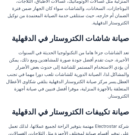
المنزلية مثل غسالات الأوتوماتيك، غسالات الأطباق، الثلاجات،
البوتاجازات، السخانات، والشاشات سواء كان الجهاز ضمن فترة
الضمان أم خارجه، حيث ستتلقى خدمة الصيانة المعتمدة من توكيل
الكتروستار الدقهلية.
صيانة شاشات الكتروستار في الدقهلية
تعد الشاشات جزءا هاما من التكنولوجيا الحديثة في السنوات
الأخيرة، حيث تقدم أفضل جودة صورة للمشاهدين.ومع ذلك، يمكن
أن يؤدي الاستخدام المستمر للشاشة إلى حدوث بعض الأضرار
والمشاكل.لذا، الصيانة الدورية للشاشات تلعب دورا مهما في تجنب
العطل.يسر مركز صيانة الكتروستار الدقهلية بتلقي شكاوى الأعطال
المتعلقة بالأجهزة المنزلية، موفرا أفضل فنيين في صيانة أجهزة
الكتروستار.
صيانة تكييفات الكتروستار في الدقهلية
شركة Electrostar مهتمة بتوفير الراحة لجميع عملائها، لذلك تعمل
على توفير أقسام صيانة لمختلف الأجهزة مثل الثلاجات، الغسالات،