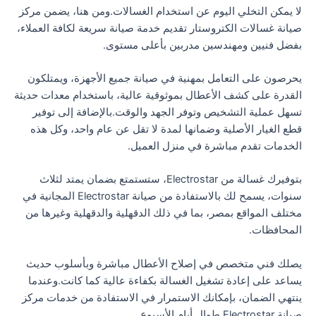
لا يمكن التخلي اليوم عن استخدام الغسالات.ومن هنا، يضمن مركز
صيانة غسالات الكتروستار تقديم خدمة صيانة سريعة لكافة العملاء،
بفضل فنيين ومهندسين مدربين بأعلى مستوى.
يحرصون على التعامل بمهنية في صيانة جميع الأجهزة، ويمتلكون
القدرة على كشف الأعطال بموثوقية عالية، باستخدام معدات حديثة
تسهل عملية التشخيص وتوفر الجهد والوقت.بالإضافة إلى توفير
قطع الغيار الأصلية وضمانها لمدة لا تقل عن عام واحد، وكل هذه
الخدمات تقدم مباشرة في منزل العميل.
بتوفيرك غسالة من Electrostar، ستستمتع بضمان يمتد لثلاث
سنوات، يسمح لك بالاستفادة من صيانة Electrostar المجانية في
مختلف المواقع بمصر، بما في ذلك الدقهلية والدقهلية وغيرها من
المحافظات.
يصلك فني متخصص في إصلاح الأعطال مباشرة وبأسلوب حديث
يساعد على إعادة تشغيل الغسالة بكفاءة عالية كما كانت.وعندما
ينتهي الضمان، بإمكانك الاستمرار في الاستفادة من خدمات مركز
صيانة Electrostar طوال أيام الأسبوع.