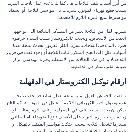
من أبرز أسباب تلف الثلاجات هي كما يلي:عدم عمل ثلاجات التبريد
بسبب قطع كهرباء الموتور، تسربات في مواسير الثلاجة، أو انسداد
مواسيرها يمنع التبريد اللازم للأطعمة.
تسرب الماء من الثلاجة يعتبر من المشاكل الشائعة التي يواجهها
العديد من الأشخاص، ويحدث غالكتروستار بسبب انسداد خرطوم
صرف الماء في الثلاجات.تسرب الغاز الفريون يحدث نتيجة لعدة
أسباب، كثل ذلك الفتح المتكرر لباب الثلاجة أو وجود ثقب في فريزر
الثلاجة.لا بد في هذه الحالات من الاستعانة بخبرة مهندسي مركز
صيانة الكتروستار في الدقهلية.
ارقام توكيل الكتروستار في الدقهلية
توقفت ثلاجة عن العمل تماما نتيجة لعطل شائع قد يحدث نتيجة
عدم وصول التيار الكهربائي للثلاجة أو عطل في الموتور.تراكم الثلج
يمكن أن يحدث بسبب تلف في المحرك، أو تلف الثرموستات، أو
زيادة درجة حرارة التبريد على الأقصى.تنتج الضوضاء العالية التي
يصدرها تشغيل الثلاجة بسبب احتكاك مواسير المكثف بالهيكل أو
عدم استقرار الثلاجة على سطح متساوي في السماء.