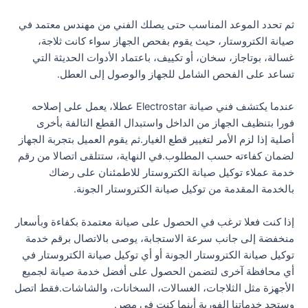
ثم تحدد الموعد المناسب حتى يصلك الفني من مهندس معتمد في
صيانة الكتروستار، حيث يقوم بفحص الجهاز سواء كانت ثلاجة،
غسالة، بوتاجاز، سخان، أو تكييف، باعتماد الأدوات الحديثة التي
تساعد على الفحص الشامل للجهاز والوصول إلى العطل.
عندما يكتشف فني صيانة Electrostar عطلا، يعمل على إصلاحه
فورا بتنظيف الجهاز من الداخل واستبدال القطع التالفة بأخرى
أصلية إذا لزم الأمر لتغيير قطع الغيار.ثم يقوم العميل بتجربة الجهاز
لضمان كفاءته حسب المطلوب.في النهاية، ستتلقى اتصالا من رقم
خدمة عملاء توكيل صيانة الكتروستار للاطمئنان على رضاك
بالخدمة المقدمة من توكيل صيانة الكتروستار الجونة.
إذا كنت فعلا ترغب في الحصول على صيانة معتمدة بكفاءة وبأسعار
منخفضة إلى جانب سرعة الاستجابة، يوصى بالاتصال برقم خدمة
توكيل صيانة الكتروستار الجونة أو أي توكيل صيانة الكتروستار في
أي محافظة آخرى لتضمن الحصول على أفضل خدمة صيانة لجميع
الأجهزة مثل الثلاجات، الغسالات، السخانات، والشاشات.فقط اتصل
وستجد خدماتنا الفورية أينما كنت في مصر.