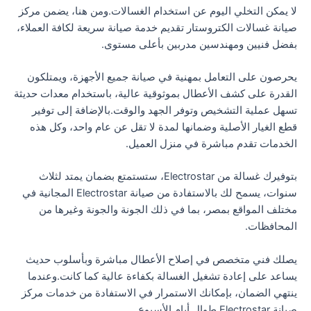
لا يمكن التخلي اليوم عن استخدام الغسالات.ومن هنا، يضمن مركز
صيانة غسالات الكتروستار تقديم خدمة صيانة سريعة لكافة العملاء،
بفضل فنيين ومهندسين مدربين بأعلى مستوى.
يحرصون على التعامل بمهنية في صيانة جميع الأجهزة، ويمتلكون
القدرة على كشف الأعطال بموثوقية عالية، باستخدام معدات حديثة
تسهل عملية التشخيص وتوفر الجهد والوقت.بالإضافة إلى توفير
قطع الغيار الأصلية وضمانها لمدة لا تقل عن عام واحد، وكل هذه
الخدمات تقدم مباشرة في منزل العميل.
بتوفيرك غسالة من Electrostar، ستستمتع بضمان يمتد لثلاث
سنوات، يسمح لك بالاستفادة من صيانة Electrostar المجانية في
مختلف المواقع بمصر، بما في ذلك الجونة والجونة وغيرها من
المحافظات.
يصلك فني متخصص في إصلاح الأعطال مباشرة وبأسلوب حديث
يساعد على إعادة تشغيل الغسالة بكفاءة عالية كما كانت.وعندما
ينتهي الضمان، بإمكانك الاستمرار في الاستفادة من خدمات مركز
صيانة Electrostar طوال أيام الأسبوع.