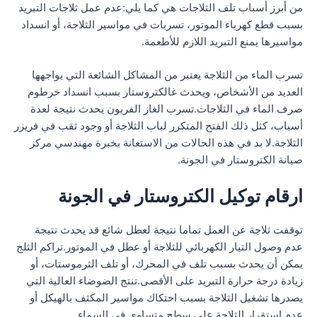
من أبرز أسباب تلف الثلاجات هي كما يلي:عدم عمل ثلاجات التبريد
بسبب قطع كهرباء الموتور، تسربات في مواسير الثلاجة، أو انسداد
مواسيرها يمنع التبريد اللازم للأطعمة.
تسرب الماء من الثلاجة يعتبر من المشاكل الشائعة التي يواجهها
العديد من الأشخاص، ويحدث غالكتروستار بسبب انسداد خرطوم
صرف الماء في الثلاجات.تسرب الغاز الفريون يحدث نتيجة لعدة
أسباب، كثل ذلك الفتح المتكرر لباب الثلاجة أو وجود ثقب في فريزر
الثلاجة.لا بد في هذه الحالات من الاستعانة بخبرة مهندسي مركز
صيانة الكتروستار في الجونة.
ارقام توكيل الكتروستار في الجونة
توقفت ثلاجة عن العمل تماما نتيجة لعطل شائع قد يحدث نتيجة
عدم وصول التيار الكهربائي للثلاجة أو عطل في الموتور.تراكم الثلج
يمكن أن يحدث بسبب تلف في المحرك، أو تلف الثرموستات، أو
زيادة درجة حرارة التبريد على الأقصى.تنتج الضوضاء العالية التي
يصدرها تشغيل الثلاجة بسبب احتكاك مواسير المكثف بالهيكل أو
عدم استقرار الثلاجة على سطح متساوي في السماء.