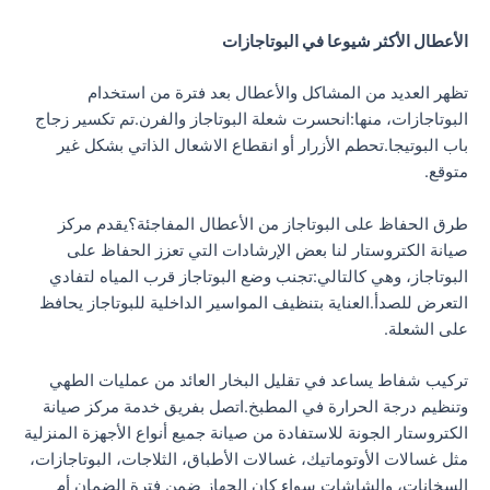
الأعطال الأكثر شيوعا في البوتاجازات
تظهر العديد من المشاكل والأعطال بعد فترة من استخدام
البوتاجازات، منها:انحسرت شعلة البوتاجاز والفرن.تم تكسير زجاج
باب البوتيجا.تحطم الأزرار أو انقطاع الاشعال الذاتي بشكل غير
متوقع.
طرق الحفاظ على البوتاجاز من الأعطال المفاجئة؟يقدم مركز
صيانة الكتروستار لنا بعض الإرشادات التي تعزز الحفاظ على
البوتاجاز، وهي كالتالي:تجنب وضع البوتاجاز قرب المياه لتفادي
التعرض للصدأ.العناية بتنظيف المواسير الداخلية للبوتاجاز يحافظ
على الشعلة.
تركيب شفاط يساعد في تقليل البخار العائد من عمليات الطهي
وتنظيم درجة الحرارة في المطبخ.اتصل بفريق خدمة مركز صيانة
الكتروستار الجونة للاستفادة من صيانة جميع أنواع الأجهزة المنزلية
مثل غسالات الأوتوماتيك، غسالات الأطباق، الثلاجات، البوتاجازات،
السخانات، والشاشات سواء كان الجهاز ضمن فترة الضمان أم