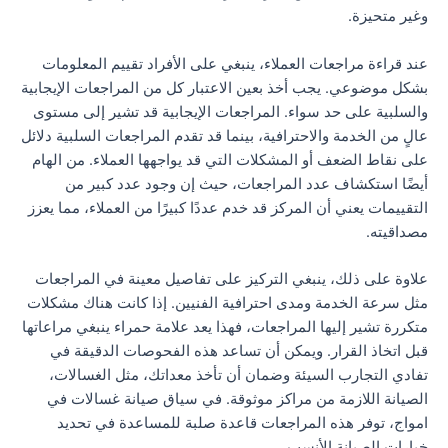
وغير متحيزة.
عند قراءة مراجعات العملاء، ينبغي على الأفراد تقييم المعلومات
بشكل موضوعي. يجب أخذ بعين الاعتبار كل من المراجعات الإيجابية
والسلبية على حد سواء. المراجعات الإيجابية قد تشير إلى مستوى
عالٍ من الخدمة والاحترافية، بينما قد تقدم المراجعات السلبية دلائل
على نقاط الضعف أو المشكلات التي قد يواجهها العملاء. من الهام
أيضًا استكشاف عدد المراجعات، حيث إن وجود عدد كبير من
التقييمات يعني أن المركز قد خدم عددًا كبيرًا من العملاء، مما يعزز
مصداقيته.
علاوة على ذلك، ينبغي التركيز على تفاصيل معينة في المراجعات
مثل سرعة الخدمة ومدى احترافية الفنيين. إذا كانت هناك مشكلات
متكررة تشير إليها المراجعات، فهذا يعد علامة حمراء ينبغي مراعاتها
قبل اتخاذ القرار. ويمكن أن تساعد هذه الفحوصات الدقيقة في
تفادي التجارب السيئة وضمان أن تأخذ معداتك، مثل الغسالات،
الصيانة اللازمة من مراكز موثوقة. في سياق صيانة غسالات في
امواج، توفر هذه المراجعات قاعدة صلبة للمساعدة في تحديد
خيارات الصيانة الأنسب.