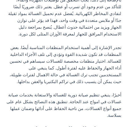
بالإضافة إلى ذلك، يجب التحقق من توصيلات الكهرباء والماء،
للتأكد من عدم وجود أي تسرب أو عطل. يعتبر ذلك ضروريًا أيضًا
لتفادي المخاطر الكهربائية. يُفضل عدم تحميل الغسالة بمواد ثقيلة
جدًا أو ملابس متعددة في وقت واحد، فهذا قد يؤثر على توازن
الجهاز ويزيد من احتمالية حدوث أعطال. يُنصح بمراجعة دليل
الاستخدام المرافق للجهاز لمعرفة الأوزان المثلى لكل دورة.
تجدر الإشارة إلى أهمية استخدام المنظفات المناسبة أيضًا. بعض
المنظفات قد تكون شديدة القوة وتؤدي إلى تلف الأجزاء الداخلية
للغسالة. اختيار منظفات مخصصة للغسالات سيساهم في تحسين
أداء الجهاز والحفاظ عليه لفترة أطول. كما ينبغي على
المستخدمين تجنب ترك الغسالة في حالة الاهمال لفترات طويلة،
حيث يمكن أن يتسبب ذلك في تراكم البكتيريا والعفن بداخلها.
أخيرًا، ينبغي تنظيم صيانة دورية للغسالة والاستعانة بخدمات صيانة
غسالات في امواج عند الحاجة. تنطبق هذه النصائح بشكل عام على
جميع أنواع الغسالات، من ناحية الحفاظ على أدائها وضمان عملها
بسلاسة.