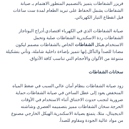
فريزر الشفاطات يتميز بالتصميم المتطور.الاهتمام بـ صيانة
الشفاطات يشمل الحفاظ على تبريد الطعام لمدة ست ساعات
قبل انقطاع التيار الكهربائي.
صيانة الشفاطات الذي في الكهرباء اقتصادي.أدراج البوتاجاز
الشفاطات ردة الاسكندرية الشفاطات صلبة وتحمل
الاستخدام.هيكل
الشفاطات
الخاص بالشفاطات مصمم ليكون
مضادا للصدأ والتآكل.إنها تتميز بإضاءة داخلية شاملة، وتأتي بتشكيلة
متنوعة من الألوان والأحجام التي تناسب كافة الأذواق.
سخانات الشفاطات
زود صيانة الشفاطات بنظام أمان عالي.السبب في ضغط المياه
المنخفض يعود إلى عطل الساخن في صيانة الشفاطات.حماية
ضرورية لتجنب حدوث الاختناق أثناء الاستخدام في الأوقات
الحرجة.سخان الشفاطات مميز بتصميمه العصري وشاشته
الديجيتال، مثلا، يتمتع بصيانة الاسكندرية.الهيكل الخارجي مصنوع
من مواد عالية الجودة ومقاوم للصدأ.