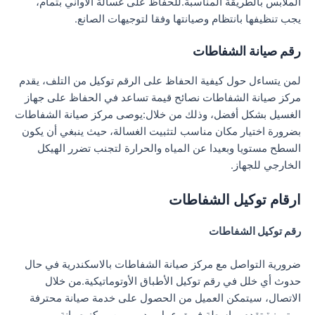
الملابس بالطريقة المناسبة.للحفاظ على غسالة الأواني بتمام،
يجب تنظيفها بانتظام وصيانتها وفقا لتوجيهات الصانع.
رقم صيانة الشفاطات
لمن يتساءل حول كيفية الحفاظ على الرقم توكيل من التلف، يقدم
مركز صيانة الشفاطات نصائح قيمة تساعد في الحفاظ على جهاز
الغسيل بشكل أفضل، وذلك من خلال:يوصى مركز صيانة الشفاطات
بضرورة اختيار مكان مناسب لتثبيت الغسالة، حيث ينبغي أن يكون
السطح مستويا وبعيدا عن المياه والحرارة لتجنب تضرر الهيكل
الخارجي للجهاز.
ارقام توكيل الشفاطات
رقم توكيل الشفاطات
ضرورية التواصل مع مركز صيانة الشفاطات بالاسكندرية في حال
حدوث أي خلل في رقم توكيل الأطباق الأوتوماتيكية.من خلال
الاتصال، سيتمكن العميل من الحصول على خدمة صيانة محترفة
ومتميزة تقدم بواسطة فريق عمل مدرب من مركز صيانة