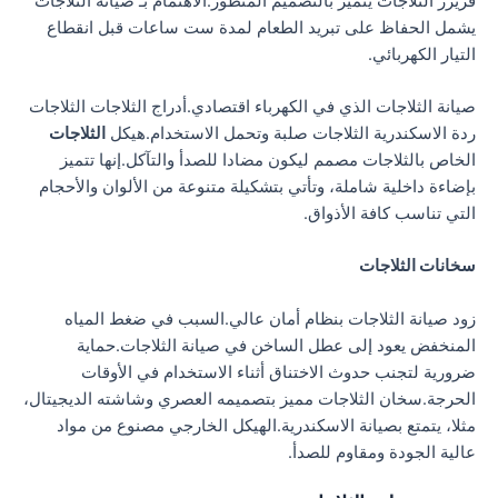
فريزر الثلاجات يتميز بالتصميم المتطور.الاهتمام بـ صيانة الثلاجات
يشمل الحفاظ على تبريد الطعام لمدة ست ساعات قبل انقطاع
التيار الكهربائي.
صيانة الثلاجات الذي في الكهرباء اقتصادي.أدراج الثلاجات الثلاجات
ردة الاسكندرية الثلاجات صلبة وتحمل الاستخدام.هيكل
الثلاجات
الخاص بالثلاجات مصمم ليكون مضادا للصدأ والتآكل.إنها تتميز
بإضاءة داخلية شاملة، وتأتي بتشكيلة متنوعة من الألوان والأحجام
التي تناسب كافة الأذواق.
سخانات الثلاجات
زود صيانة الثلاجات بنظام أمان عالي.السبب في ضغط المياه
المنخفض يعود إلى عطل الساخن في صيانة الثلاجات.حماية
ضرورية لتجنب حدوث الاختناق أثناء الاستخدام في الأوقات
الحرجة.سخان الثلاجات مميز بتصميمه العصري وشاشته الديجيتال،
مثلا، يتمتع بصيانة الاسكندرية.الهيكل الخارجي مصنوع من مواد
عالية الجودة ومقاوم للصدأ.