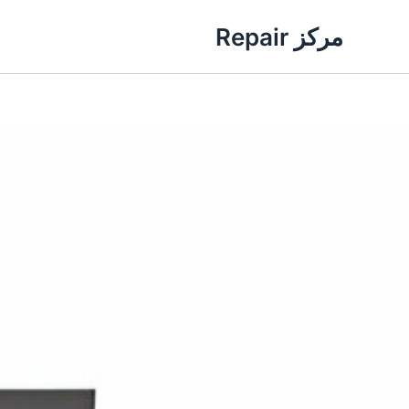
خطي
مركز Repair
لى
لمحتوى