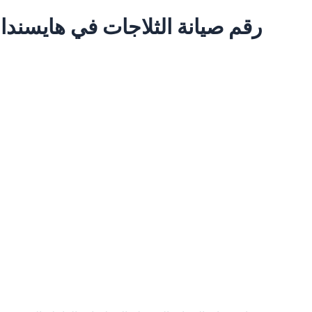
رقم صيانة الثلاجات في هايسندا ريد 01067590374 خدمة عملاء الثلاجات بها