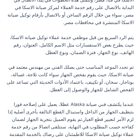
الاسكا في قنا، مصر، وتتمثل هذه الخطوات في:يبدأ الاتصال في
البداية بالاتصال على رقم خدمة العملاء لمركز صيانة الاسكا في
مصر، سواء من خلال الرقم الساخن أو بالاتصال بأرقام توكيل صيانة
الاسكا المنتشرة في محافظات مصر.
يتم الرد السريع من قبل موظفي خدمة عملاء توكيل صيانة الاسكا،
حيث يطرح بعض الاستفسارات مثل الاسم الكامل، العنوان، رقم
الهاتف، نوع الجهاز، فترة الضمان، ونوع العطل.
ثم تحدد الموعد المناسب حتى يصلك الفني من مهندس معتمد في
صيانة الاسكا، حيث يقوم بفحص الجهاز سواء كانت ثلاجة، غسالة،
بوتاجاز، سخان، أو تكييف، باعتماد الأدوات الحديثة التي تساعد على
الفحص الشامل للجهاز والوصول إلى العطل.
عندما يكتشف فني صيانة Alaska عطلا، يعمل على إصلاحه فورا
بتنظيف الجهاز من الداخل واستبدال القطع التالفة بأخرى أصلية إذا
لزم الأمر لتغيير قطع الغيار.ثم يقوم العميل بتجربة الجهاز لضمان
كفاءته حسب المطلوب.في النهاية، ستتلقى اتصالا من رقم خدمة
عملاء توكيل صيانة الاسكا للاطمئنان على رضاك بالخدمة المقدمة