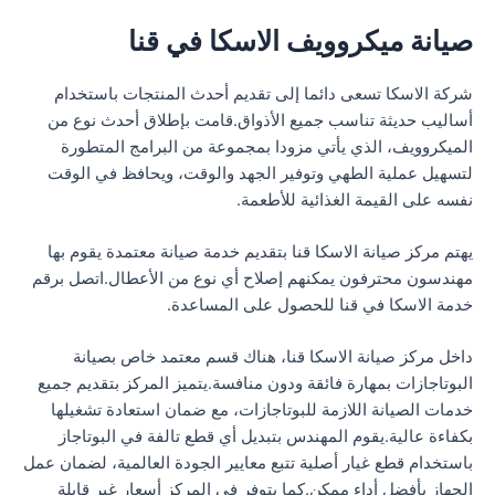
صيانة ميكروويف الاسكا في قنا
شركة الاسكا تسعى دائما إلى تقديم أحدث المنتجات باستخدام
أساليب حديثة تناسب جميع الأذواق.قامت بإطلاق أحدث نوع من
الميكروويف، الذي يأتي مزودا بمجموعة من البرامج المتطورة
لتسهيل عملية الطهي وتوفير الجهد والوقت، ويحافظ في الوقت
نفسه على القيمة الغذائية للأطعمة.
يهتم مركز صيانة الاسكا قنا بتقديم خدمة صيانة معتمدة يقوم بها
مهندسون محترفون يمكنهم إصلاح أي نوع من الأعطال.اتصل برقم
خدمة الاسكا في قنا للحصول على المساعدة.
داخل مركز صيانة الاسكا قنا، هناك قسم معتمد خاص بصيانة
البوتاجازات بمهارة فائقة ودون منافسة.يتميز المركز بتقديم جميع
خدمات الصيانة اللازمة للبوتاجازات، مع ضمان استعادة تشغيلها
بكفاءة عالية.يقوم المهندس بتبديل أي قطع تالفة في البوتاجاز
باستخدام قطع غيار أصلية تتبع معايير الجودة العالمية، لضمان عمل
الجهاز بأفضل أداء ممكن.كما يتوفر في المركز أسعار غير قابلة