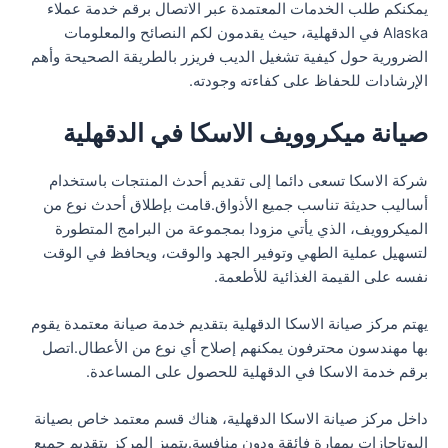
يمكنكم طلب الخدمات المعتمدة عبر الاتصال برقم خدمة عملاء
Alaska في الدقهلية، حيث يقدمون لكم النصائح والمعلومات
الضرورية حول كيفية تشغيل الديب فريزر بالطريقة الصحيحة وأهم
الإرشادات للحفاظ على كفاءته وجودته.
صيانة ميكروويف الاسكا في الدقهلية
شركة الاسكا تسعى دائما إلى تقديم أحدث المنتجات باستخدام
أساليب حديثة تناسب جميع الأذواق.قامت بإطلاق أحدث نوع من
الميكروويف، الذي يأتي مزودا بمجموعة من البرامج المتطورة
لتسهيل عملية الطهي وتوفير الجهد والوقت، ويحافظ في الوقت
نفسه على القيمة الغذائية للأطعمة.
يهتم مركز صيانة الاسكا الدقهلية بتقديم خدمة صيانة معتمدة يقوم
بها مهندسون محترفون يمكنهم إصلاح أي نوع من الأعطال.اتصل
برقم خدمة الاسكا في الدقهلية للحصول على المساعدة.
داخل مركز صيانة الاسكا الدقهلية، هناك قسم معتمد خاص بصيانة
البوتاجازات بمهارة فائقة ودون منافسة.يتميز المركز بتقديم جميع