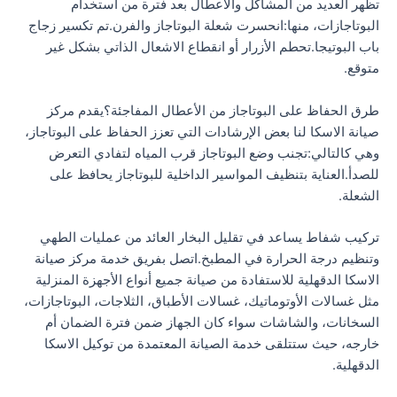
تظهر العديد من المشاكل والأعطال بعد فترة من استخدام
البوتاجازات، منها:انحسرت شعلة البوتاجاز والفرن.تم تكسير زجاج
باب البوتيجا.تحطم الأزرار أو انقطاع الاشعال الذاتي بشكل غير
متوقع.
طرق الحفاظ على البوتاجاز من الأعطال المفاجئة؟يقدم مركز
صيانة الاسكا لنا بعض الإرشادات التي تعزز الحفاظ على البوتاجاز،
وهي كالتالي:تجنب وضع البوتاجاز قرب المياه لتفادي التعرض
للصدأ.العناية بتنظيف المواسير الداخلية للبوتاجاز يحافظ على
الشعلة.
تركيب شفاط يساعد في تقليل البخار العائد من عمليات الطهي
وتنظيم درجة الحرارة في المطبخ.اتصل بفريق خدمة مركز صيانة
الاسكا الدقهلية للاستفادة من صيانة جميع أنواع الأجهزة المنزلية
مثل غسالات الأوتوماتيك، غسالات الأطباق، الثلاجات، البوتاجازات،
السخانات، والشاشات سواء كان الجهاز ضمن فترة الضمان أم
خارجه، حيث ستتلقى خدمة الصيانة المعتمدة من توكيل الاسكا
الدقهلية.