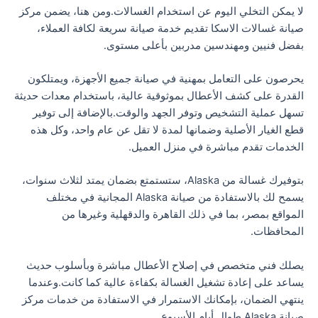
لا يمكن التخلي اليوم عن استخدام الغسالات.ومن هنا، يضمن مركز
صيانة غسالات الاسكا تقديم خدمة صيانة سريعة لكافة العملاء،
بفضل فنيين ومهندسين مدربين بأعلى مستوى.
يحرصون على التعامل بمهنية في صيانة جميع الأجهزة، ويمتلكون
القدرة على كشف الأعطال بموثوقية عالية، باستخدام معدات حديثة
تسهل عملية التشخيص وتوفر الجهد والوقت.بالإضافة إلى توفير
قطع الغيار الأصلية وضمانها لمدة لا تقل عن عام واحد، وكل هذه
الخدمات تقدم مباشرة في منزل العميل.
بتوفيرك غسالة من Alaska، ستستمتع بضمان يمتد لثلاث سنوات،
يسمح لك بالاستفادة من صيانة Alaska المجانية في مختلف
المواقع بمصر، بما في ذلك القاهرة والدقهلية وغيرها من
المحافظات.
يصلك فني متخصص في إصلاح الأعطال مباشرة وبأسلوب حديث
يساعد على إعادة تشغيل الغسالة بكفاءة عالية كما كانت.وعندما
ينتهي الضمان، بإمكانك الاستمرار في الاستفادة من خدمات مركز
صيانة Alaska طوال أيام الأسبوع.