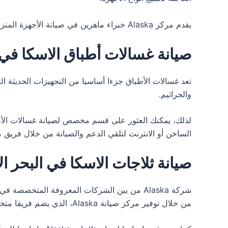
يقدم مركز Alaska خبراء ماهرين في صيانة الأجهزة المنزلية بمهارة واحترافية عالية، إضافة إلى تقديم أفضل أسعار الصيانة.تجدون لدينا خدمة شاملة لصيانة الأجهزة الكهربائية.
صيانة غسالات أطباق الاسكا في 
تعد غسالات الأطباق جزءا أساسيا من التجهيزات الحديثة الت
والجراثيم.
لذلك، يمكنك العثور على قسم مخصص لصيانة غسالات الأطب
الساخن أو الانترنت لتلقي الدعم والصيانة من خلال فري
صيانة ثلاجات الاسكا في البحر ا
شركة Alaska من بين الشركات المعروفة المتخصص
من خلال توفير مركز صيانة Alaska، الذي يضم فريقا متخصصا وذو خبرة طويلة في إصلاح جميع مشاكل الأجهزة.