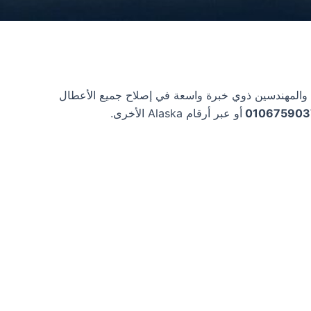
Alas، حيث يوجد لديها فريق من الفنيين والمهندسين ذوي خبرة واسعة في إصلاح جميع الأعطال
010675903
أو عبر أرقام Alaska الأخرى.