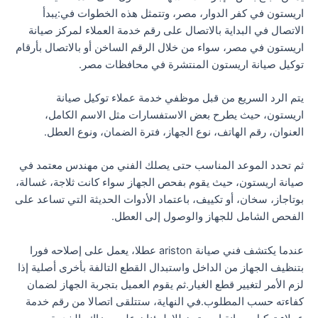
اريستون في كفر الدوار، مصر، وتتمثل هذه الخطوات في:يبدأ
الاتصال في البداية بالاتصال على رقم خدمة العملاء لمركز صيانة
اريستون في مصر، سواء من خلال الرقم الساخن أو بالاتصال بأرقام
توكيل صيانة اريستون المنتشرة في محافظات مصر.
يتم الرد السريع من قبل موظفي خدمة عملاء توكيل صيانة
اريستون، حيث يطرح بعض الاستفسارات مثل الاسم الكامل،
العنوان، رقم الهاتف، نوع الجهاز، فترة الضمان، ونوع العطل.
ثم تحدد الموعد المناسب حتى يصلك الفني من مهندس معتمد في
صيانة اريستون، حيث يقوم بفحص الجهاز سواء كانت ثلاجة، غسالة،
بوتاجاز، سخان، أو تكييف، باعتماد الأدوات الحديثة التي تساعد على
الفحص الشامل للجهاز والوصول إلى العطل.
عندما يكتشف فني صيانة ariston عطلا، يعمل على إصلاحه فورا
بتنظيف الجهاز من الداخل واستبدال القطع التالفة بأخرى أصلية إذا
لزم الأمر لتغيير قطع الغيار.ثم يقوم العميل بتجربة الجهاز لضمان
كفاءته حسب المطلوب.في النهاية، ستتلقى اتصالا من رقم خدمة