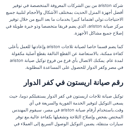
شركة ariston من بين الشركات المعروفة المتخصصة في توفير
أفضل أجهزة المنزل الحديث بمختلف الأشكال والأحجام لتلبية جميع
الاحتياجات.تولي اهتماما كبيرا بخدمات ما بعد البيع من خلال توفير
مركز صيانة ariston، الذي يضم فريقا متخصصا وذو خبرة طويلة في
إصلاح جميع مشاكل الأجهزة.
كما يضم قسما خاصا لصيانة ثلاجات ariston وإعادتها للعمل بأعلى
كفاءة ممكنة، بالاستعاضة عن القطع التالفة بقطع أصلية مكفولة
لمدة عام. يمكنك الاتصال بأي فرع من فروع توكيل صيانة ariston
في مصر وكفر الدوار للحصول على المساعدة المطلوبة.
رقم صيانة اريستون في كفر الدوار
توكيل صيانة ثلاجات اريستون في كفر الدوار يستقبلكم دوما، حيث
يسعى التوكيل لتوفير الخدمة الفورية والسريعة في أي
وقت.باستخدام أرقام صيانة ariston في مصر، سيقوم المهندس
المختص بفحص وإصلاح الثلاجة وتشغيلها بكفاءة عالية.مع توفر
سيارات متنقلة، يضمن التوكيل الوصول السريع إلى العملاء في