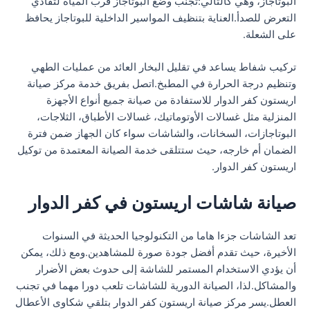
البوتاجاز، وهي كالتالي:تجنب وضع البوتاجاز قرب المياه لتفادي
التعرض للصدأ.العناية بتنظيف المواسير الداخلية للبوتاجاز يحافظ
على الشعلة.
تركيب شفاط يساعد في تقليل البخار العائد من عمليات الطهي
وتنظيم درجة الحرارة في المطبخ.اتصل بفريق خدمة مركز صيانة
اريستون كفر الدوار للاستفادة من صيانة جميع أنواع الأجهزة
المنزلية مثل غسالات الأوتوماتيك، غسالات الأطباق، الثلاجات،
البوتاجازات، السخانات، والشاشات سواء كان الجهاز ضمن فترة
الضمان أم خارجه، حيث ستتلقى خدمة الصيانة المعتمدة من توكيل
اريستون كفر الدوار.
صيانة شاشات اريستون في كفر الدوار
تعد الشاشات جزءا هاما من التكنولوجيا الحديثة في السنوات
الأخيرة، حيث تقدم أفضل جودة صورة للمشاهدين.ومع ذلك، يمكن
أن يؤدي الاستخدام المستمر للشاشة إلى حدوث بعض الأضرار
والمشاكل.لذا، الصيانة الدورية للشاشات تلعب دورا مهما في تجنب
العطل.يسر مركز صيانة اريستون كفر الدوار بتلقي شكاوى الأعطال