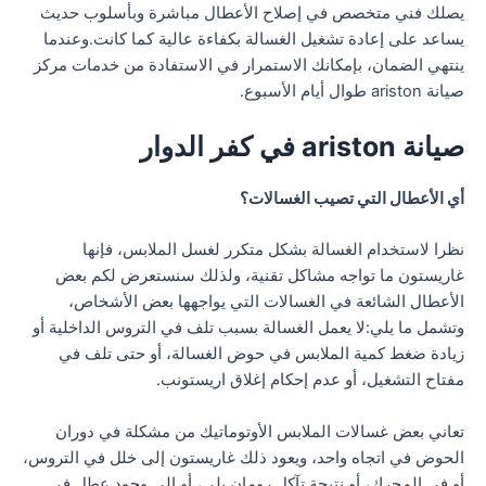
يصلك فني متخصص في إصلاح الأعطال مباشرة وبأسلوب حديث
يساعد على إعادة تشغيل الغسالة بكفاءة عالية كما كانت.وعندما
ينتهي الضمان، بإمكانك الاستمرار في الاستفادة من خدمات مركز
صيانة ariston طوال أيام الأسبوع.
صيانة ariston في كفر الدوار
أي الأعطال التي تصيب الغسالات؟
نظرا لاستخدام الغسالة بشكل متكرر لغسل الملابس، فإنها
غاريستون ما تواجه مشاكل تقنية، ولذلك سنستعرض لكم بعض
الأعطال الشائعة في الغسالات التي يواجهها بعض الأشخاص،
وتشمل ما يلي:لا يعمل الغسالة بسبب تلف في التروس الداخلية أو
زيادة ضغط كمية الملابس في حوض الغسالة، أو حتى تلف في
مفتاح التشغيل، أو عدم إحكام إغلاق اريستونب.
تعاني بعض غسالات الملابس الأوتوماتيك من مشكلة في دوران
الحوض في اتجاه واحد، ويعود ذلك غاريستون إلى خلل في التروس،
أو في المحرك، أو نتيجة تآكل رومان بلي، أو إلى وجود عطل في