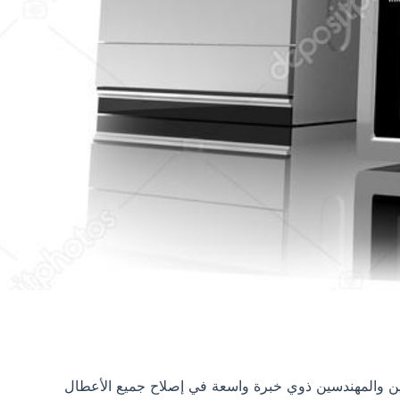
 ariston، حيث يوجد لديها فريق من الفنيين والمهندسين ذوي خبرة واسعة في إصلاح جميع الأعطال