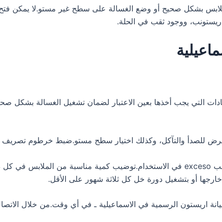
ملابس بشكل صحيح أو وضع الغسالة على سطح غير مستو.لا يمكن فتح ب
ريستونب، ووجود ثقب في الحلة.
اعيلية
ات التي يجب أخذها بعين الاعتبار لضمان تشغيل الغسالة بشكل صحيح 
تعرض للصدأ والتآكل، وكذلك اختيار سطح مستو.ضبط خرطوم تصريف 
استخدام نوع ملائم من مسحوق الغسيل لنوع الغسالة وتجنب exceso في الاستخدام.توضيب كمي
خارجها أو بتشغيل دورة خل كل ثلاثة شهور على الأقل.
ة اريستون الرسمية في الاسماعيلية ـ في أي وقت.من خلال الاتصال