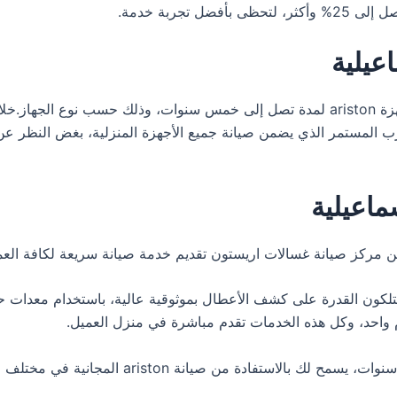
تجربة خدمة.
عيلية
تمنح توكيل اريستون في الاسماعيلية ضمانا شاملا على أجهزة ariston لمدة تصل إلى خمس س
ب المستمر الذي يضمن صيانة جميع الأجهزة المنزلية، بغض النظر ع
ماعيلية
من مركز صيانة غسالات اريستون تقديم خدمة صيانة سريعة لكافة الع
تلكون القدرة على كشف الأعطال بموثوقية عالية، باستخدام معدات ح
ام واحد، وكل هذه الخدمات تقدم مباشرة في منزل العميل.
بتوفيرك غسالة من ariston، ستستمتع بضمان يمتد ل