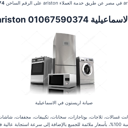
74
0106759 ariston
صيانة اريستون في الاسماعيلية
انت غسالات، ثلاجات، بوتاجازات، سخانات، تكييفات، مجففات، شاشات.
ستحصل على الدعم الكامل وتوفير قطع الغيار الأصلية بنسبة 100%، بأسعار ملائمة للجميع بالإض