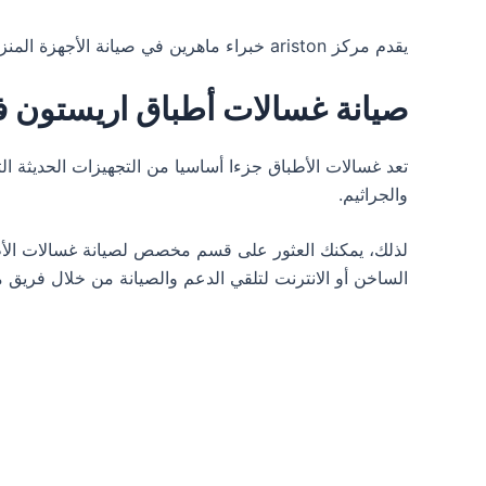
يقدم مركز ariston خبراء ماهرين في صيانة الأجهزة المنزلية بمهارة واحترافية عالية، إضافة إلى تقديم أفضل أسعار الصيانة.تجدون لدينا خدمة شاملة لصيانة الأجهزة الكهربائية.
صيانة غسالات أطباق اريستون ف
تعد غسالات الأطباق جزءا أساسيا من التجهيزات الحديثة الت
والجراثيم.
لذلك، يمكنك العثور على قسم مخصص لصيانة غسالات الأط
الساخن أو الانترنت لتلقي الدعم والصيانة من خلال فري