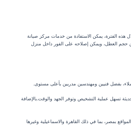
نوات، وذلك حسب نوع الجهاز.خلال هذه الفترة، يمكن الاستفادة من خدمات مركز صيانة
ن حجم العطل، ويمكن إصلاحه على الفور داخل منزل
ملاء، بفضل فنيين ومهندسين مدربين بأعلى مستوى.
ديثة تسهل عملية التشخيص وتوفر الجهد والوقت.بالإضافة
ثلاث سنوات، يسمح لك بالاستفادة من صيانة ariston المجانية في مختلف المواقع بمصر، بما في ذلك القاهرة والاسماعيلية وغيرها