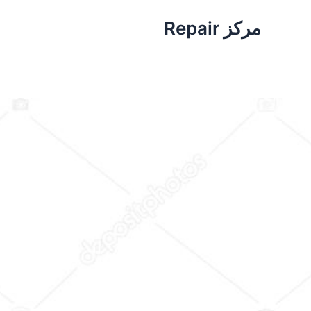
خطي
مركز Repair
لى
لمحتوى