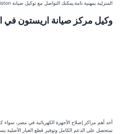
المنزلية بمهنية تامة.يمكنك التواصل مع توكيل صيانة ariston في مصر عن طريق خدمة العملاء ariston على الرقم الساخن
وكيل مركز صيانة اريستون في الاسماعيلية 0374
أحد أهم مراكز إصلاح الأجهزة الكهربائية في مصر، سواء ك