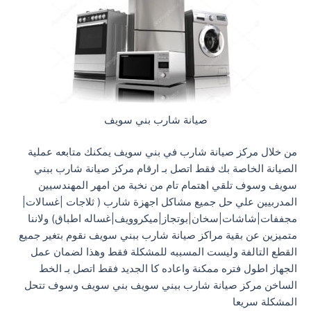
صيانة شارب بني سويف
من خلال مركز صيانة شارب في بني سويف يمكنك متابعه عملية
الصيانة الخاصة بك فقط اتصل بـ ارقام مركز صيانة شارب ببني
سويف وسوف تلقي اهتمام تام من نخبة من امهر المهندسيين
المدربيين علي حل جميع مشاكل اجهزة شارب ( ثلاجات |غسالات|
مجففات|شاشات|سخان|بوتجاز|ميكروويف|غساله اطباق) ولاننا
متميزين عن بقية مراكز صيانة شارب ببني سويف نقوم بتغير جميع
القطع التالفة وليست المسببه للمشكلة فقط وهذا لضمان عمل
الجهاز اطول فتره ممكنة واعاده كا الجديد فقط اتصل بـ الخط
الساخن مركز صيانة شارب ببني سويف بني سويف وسوف تتحل
المشكلة سريعا