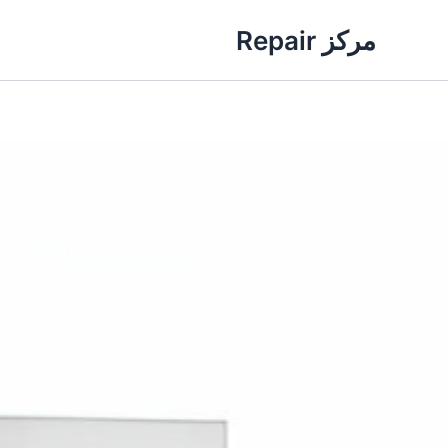
خطي
مركز Repair
لى
لمحتوى