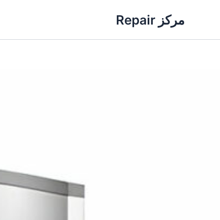
خطي
مركز Repair
لى
لمحتوى