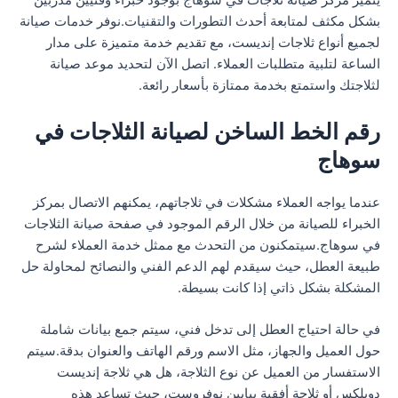
يتميز مركز صيانة ثلاجات في سوهاج بوجود خبراء وفنيين مدربين
بشكل مكثف لمتابعة أحدث التطورات والتقنيات.نوفر خدمات صيانة
لجميع أنواع ثلاجات إنديست، مع تقديم خدمة متميزة على مدار
الساعة لتلبية متطلبات العملاء. اتصل الآن لتحديد موعد صيانة
لثلاجتك واستمتع بخدمة ممتازة بأسعار رائعة.
رقم الخط الساخن لصيانة الثلاجات في
سوهاج
عندما يواجه العملاء مشكلات في ثلاجاتهم، يمكنهم الاتصال بمركز
الخبراء للصيانة من خلال الرقم الموجود في صفحة صيانة الثلاجات
في سوهاج.سيتمكنون من التحدث مع ممثل خدمة العملاء لشرح
طبيعة العطل، حيث سيقدم لهم الدعم الفني والنصائح لمحاولة حل
المشكلة بشكل ذاتي إذا كانت بسيطة.
في حالة احتياج العطل إلى تدخل فني، سيتم جمع بيانات شاملة
حول العميل والجهاز، مثل الاسم ورقم الهاتف والعنوان بدقة.سيتم
الاستفسار من العميل عن نوع الثلاجة، هل هي ثلاجة إنديست
دوبلكس أو ثلاجة أفقية ببابين نوفروست، حيث تساعد هذه