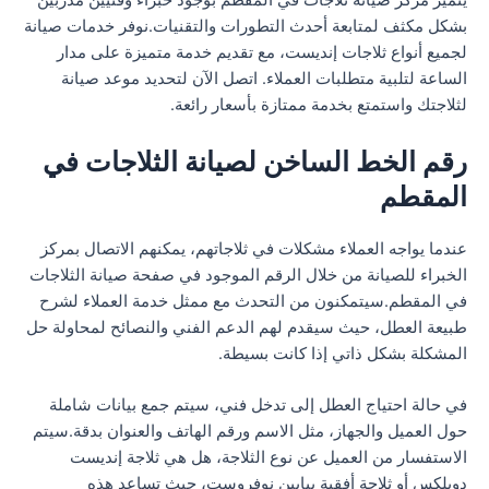
يتميز مركز صيانة ثلاجات في المقطم بوجود خبراء وفنيين مدربين
بشكل مكثف لمتابعة أحدث التطورات والتقنيات.نوفر خدمات صيانة
لجميع أنواع ثلاجات إنديست، مع تقديم خدمة متميزة على مدار
الساعة لتلبية متطلبات العملاء. اتصل الآن لتحديد موعد صيانة
لثلاجتك واستمتع بخدمة ممتازة بأسعار رائعة.
رقم الخط الساخن لصيانة الثلاجات في
المقطم
عندما يواجه العملاء مشكلات في ثلاجاتهم، يمكنهم الاتصال بمركز
الخبراء للصيانة من خلال الرقم الموجود في صفحة صيانة الثلاجات
في المقطم.سيتمكنون من التحدث مع ممثل خدمة العملاء لشرح
طبيعة العطل، حيث سيقدم لهم الدعم الفني والنصائح لمحاولة حل
المشكلة بشكل ذاتي إذا كانت بسيطة.
في حالة احتياج العطل إلى تدخل فني، سيتم جمع بيانات شاملة
حول العميل والجهاز، مثل الاسم ورقم الهاتف والعنوان بدقة.سيتم
الاستفسار من العميل عن نوع الثلاجة، هل هي ثلاجة إنديست
دوبلكس أو ثلاجة أفقية ببابين نوفروست، حيث تساعد هذه