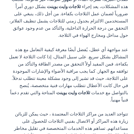
هذه المشكلات، يعد إجراء
ثلاجات وايت بوينت
بشكل دوري أمراً
ضرورياً لضمان عمل الثلاجات بكفاءة. من أجل ذلك، ينبغي على
المستخدمين الالتزام بجدول زمني للثلاجات يشمل تنظيف الفلاتر،
التحقق من درجة الحرارة الداخلية، والتأكد من عدم وجود عوائق
حول مداخل ومخارج الهواء في الثلاجة.
عند مواجهة أي عطل، يُفضل أيضًا معرفة كيفية التعامل مع هذه
المشاكل بشكل سريع. على سبيل المثال، إذا كانت الثلاجة لا تعمل
بكفاءة، فمن المفيد أولاً التحقق من مصدر الطاقة والتأكد من
توافقه مع الجهاز. كما يجب مراقبة الأضواء والإشارات الموجودة
على الثلاجة، حيث قد تشير إلى وجود مشكلة معينة تتطلب تدخلاً.
في حال كانت الأعطال تتطلب مهارات فنية متخصصة، يُنصح
بالتواصل مع خدمات
ثلاجات وايت بوينت
المتاحة والتي تقدم دعماً
فنياً مهنياً.
تتواجد العديد من مراكز الثلاجات المعتمدة ، حيث يمكن للزبائن
زيارة هذه المراكز أو الاتصال بفنيي الثلاجات للحصول على
مساعداتهم. تساهم هذه الخدمات المتخصصة في تقليل مخاطر