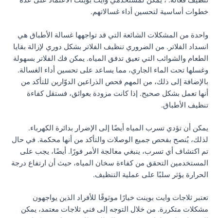
تنظيف فعالة. ، يمكن لمستخدمي وايت بوينت الاعتماد على عدة
خطوات أساسية لتحسين أداء غسالاتهم.
واحدة من المشكلات الشائعة التي قد تواجهها غسالة الأطباق هي
انسداد الفلاتر. من الضروري تنظيف الفلاتر بشكل دوري لإزالة بقايا
الطعام والشوائب التي تعيق تدفق المياه. يمكن فك الفلاتر بسهولة
وغسلها تحت الماء الجاري، مما يساعد على تحسين أداء الغسالة.
بالإضافة إلى ذلك، من المهم فحص الذراعين الدوّارين للتأكد من
أنها تعمل بشكل صحيح. إذا كانت مزودة بعوائق، فستقل كفاءة
تنظيف الأطباق.
يمكن أن تؤدي تسرب المياه أيضًا إلى الإضرار بدائرة الكهرباء.
لذلك، يُنصح بفحص جميع الوصلات والتأكد من أنها محكمة. في حال
تم اكتشاف أي تسرب، ينبغي معالجة الأمر فورًا. أيضًا، يجب على
المستخدمين التحقق من كفاءة سخان المياه، حيث أن ارتفاع درجة
الحرارة يؤثر سلبًا على عملية التنظيف.
تعتبر ثلاجات وايت بوينت خيارًا موثوقًا للأفراد الذين يواجهون
مشكلات متكررة. من خلال التوجه إلى فني ثلاجات معتمد، يمكن