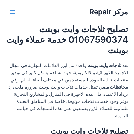
خطي
مركز Repair
لى
Main
لمحتوى
تصليح ثلاجات وايت بوينت
Menu
01067590374 خدمة عملاء وايت
بوينت
تعد
ثلاجات وايت بوينت
واحدة من أبرز العلامات التجارية في مجال
الأجهزة الكهربائية والإلكترونية، حيث تساهم بشكل كبير في توفير
منتجات عالية الجودة للمستخدمين في مختلف أنحاء العالم. وفي
محافظات مصر
، تمثل خدمات ثلاجات وايت بوينت ضرورة ملحة، إذ
يزداد الاعتماد على هذه الأجهزة في المنازل والمشاريع التجارية.
يوفر وجود خدمات ثلاجات موثوقة، خاصة في المناطق البعيدة
طمأنينة للعملاء الذين يعتمدون على هذه المنتجات في حياتهم
اليومية.
تصليح ثلاجات وايت بوينت