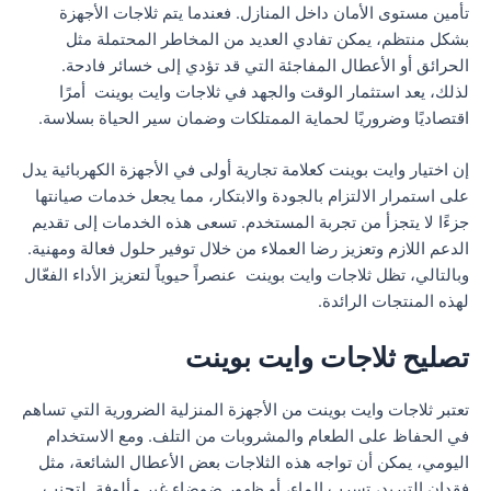
تأمين مستوى الأمان داخل المنازل. فعندما يتم ثلاجات الأجهزة
بشكل منتظم، يمكن تفادي العديد من المخاطر المحتملة مثل
الحرائق أو الأعطال المفاجئة التي قد تؤدي إلى خسائر فادحة.
لذلك، يعد استثمار الوقت والجهد في ثلاجات وايت بوينت أمرًا
اقتصاديًا وضروريًا لحماية الممتلكات وضمان سير الحياة بسلاسة.
إن اختيار وايت بوينت كعلامة تجارية أولى في الأجهزة الكهربائية يدل
على استمرار الالتزام بالجودة والابتكار، مما يجعل خدمات صيانتها
جزءًا لا يتجزأ من تجربة المستخدم. تسعى هذه الخدمات إلى تقديم
الدعم اللازم وتعزيز رضا العملاء من خلال توفير حلول فعالة ومهنية.
وبالتالي، تظل ثلاجات وايت بوينت عنصراً حيوياً لتعزيز الأداء الفعّال
لهذه المنتجات الرائدة.
تصليح ثلاجات وايت بوينت
تعتبر ثلاجات وايت بوينت من الأجهزة المنزلية الضرورية التي تساهم
في الحفاظ على الطعام والمشروبات من التلف. ومع الاستخدام
اليومي، يمكن أن تواجه هذه الثلاجات بعض الأعطال الشائعة، مثل
فقدان التبريد، تسرب الماء، أو ظهور ضوضاء غير مألوفة. لتجنب