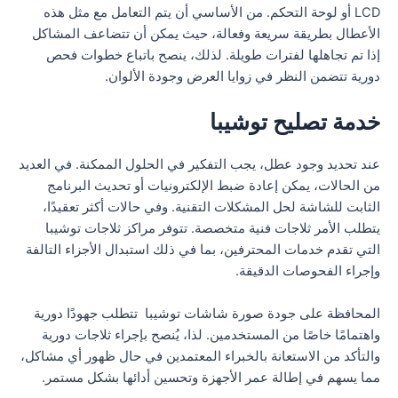
LCD أو لوحة التحكم. من الأساسي أن يتم التعامل مع مثل هذه
الأعطال بطريقة سريعة وفعالة، حيث يمكن أن تتضاعف المشاكل
إذا تم تجاهلها لفترات طويلة. لذلك، ينصح باتباع خطوات فحص
دورية تتضمن النظر في زوايا العرض وجودة الألوان.
خدمة تصليح توشيبا
عند تحديد وجود عطل، يجب التفكير في الحلول الممكنة. في العديد
من الحالات، يمكن إعادة ضبط الإلكترونيات أو تحديث البرنامج
الثابت للشاشة لحل المشكلات التقنية. وفي حالات أكثر تعقيدًا،
يتطلب الأمر ثلاجات فنية متخصصة. تتوفر مراكز ثلاجات توشيبا
التي تقدم خدمات المحترفين، بما في ذلك استبدال الأجزاء التالفة
وإجراء الفحوصات الدقيقة.
المحافظة على جودة صورة شاشات توشيبا تتطلب جهودًا دورية
واهتمامًا خاصًا من المستخدمين. لذا، يُنصح بإجراء ثلاجات دورية
والتأكد من الاستعانة بالخبراء المعتمدين في حال ظهور أي مشاكل،
مما يسهم في إطالة عمر الأجهزة وتحسين أدائها بشكل مستمر.