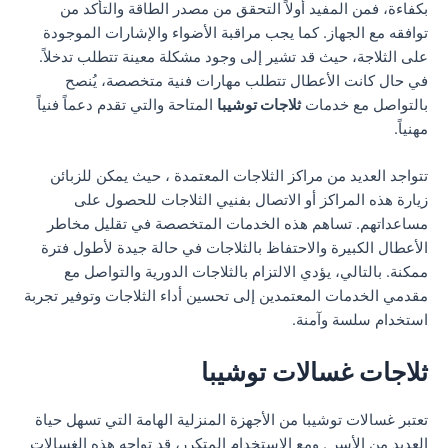
بكفاءة، فمن المفيد أولاً التحقق من مصدر الطاقة والتأكد من
توافقه مع الجهاز. كما يجب مراقبة الأضواء والإشارات الموجودة
على الثلاجة، حيث قد تشير إلى وجود مشكلة معينة تتطلب تدخلاً.
في حال كانت الأعطال تتطلب مهارات فنية متخصصة، يُنصح
بالتواصل مع خدمات
ثلاجات توشيبا
المتاحة والتي تقدم دعماً فنياً
مهنياً.
تتواجد العديد من مراكز الثلاجات المعتمدة ، حيث يمكن للزبائن
زيارة هذه المراكز أو الاتصال بفنيي الثلاجات للحصول على
مساعداتهم. تساهم هذه الخدمات المتخصصة في تقليل مخاطر
الأعطال الكبيرة والاحتفاظ بالثلاجات في حالة جيدة لأطول فترة
ممكنة. بالتالي، يؤدي الالتزام بالثلاجات الدورية والتواصل مع
مقدمي الخدمات المعتمدين إلى تحسين أداء الثلاجات وتوفير تجربة
استخدام سلسة وآمنة.
ثلاجات غسالات توشيبا
تعتبر غسالات توشيبا من الأجهزة المنزلية الهامة التي تسهل حياة
العديد من الأسر . ومع الاستخدام المتكرر، قد تواجه هذه الغسالات