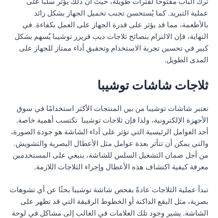
ترك الباب مفتوحاً لفترات طويلة، حيث أن ذلك يؤثر سلباً على
عملية التبريد. كما يُستحسن تجنب تحميل الجهاز بشكل زائد
بالأطعمة، مما قد يؤثر على قدرة الجهاز على العمل بكفاءة. في
النهاية، فإن الالتزام بنصائح ثلاجات ديب فريزر توشيبا يُسهم بشكل
كبير في تحسين تجربة الاستخدام وتحقيق أداء ممتاز للجهاز على
المدى الطويل.
ثلاجات شاشات توشيبا
تعتبر شاشات توشيبا من بين المنتجات الأكثر استخدامًا في سوق
الأجهزة الإلكترونية، ولذا فإن ثلاجات توشيبا تكتسب أهمية خاصة.
أحد العوامل الرئيسية التي تؤثر على أداء الشاشة هو جودة الصورة،
والتي يمكن أن تتأثر بعدة عوامل مثل الأعطال البصرية والتشويش.
من أجل ضمان التشغيل السلس للشاشة، ينبغي على المستخدمين
معرفة كيفية اكتشاف هذه الأعطال وإجراء الثلاجات اللازمة.
تبدأ عملية الثلاجات عادةً بفحص شاشة توشيبا بحثًا عن أي تشوهات
بصرية، مثل البقع الداكنة أو الخطوط الرقيقة التي قد تظهر على
الشاشة. يشير وجود تلك العلامات في الغالب إلى مشاكل في لوحة