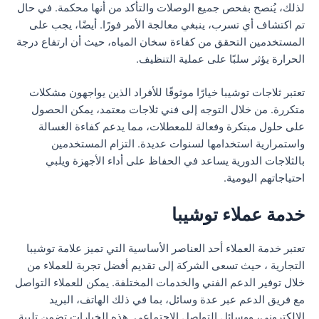
لذلك، يُنصح بفحص جميع الوصلات والتأكد من أنها محكمة. في حال
تم اكتشاف أي تسرب، ينبغي معالجة الأمر فورًا. أيضًا، يجب على
المستخدمين التحقق من كفاءة سخان المياه، حيث أن ارتفاع درجة
الحرارة يؤثر سلبًا على عملية التنظيف.
تعتبر ثلاجات توشيبا خيارًا موثوقًا للأفراد الذين يواجهون مشكلات
متكررة. من خلال التوجه إلى فني ثلاجات معتمد، يمكن الحصول
على حلول مبتكرة وفعالة للمعطلات، مما يدعم كفاءة الغسالة
واستمرارية استخدامها لسنوات عديدة. التزام المستخدمين
بالثلاجات الدورية يساعد في الحفاظ على أداء الأجهزة ويلبي
احتياجاتهم اليومية.
خدمة عملاء توشيبا
تعتبر خدمة العملاء أحد العناصر الأساسية التي تميز علامة توشيبا
التجارية ، حيث تسعى الشركة إلى تقديم أفضل تجربة للعملاء من
خلال توفير الدعم الفني والخدمات المختلفة. يمكن للعملاء التواصل
مع فريق الدعم عبر عدة وسائل، بما في ذلك الهاتف، البريد
الإلكتروني، ووسائل التواصل الاجتماعي. هذه الخيارات تضمن تلبية