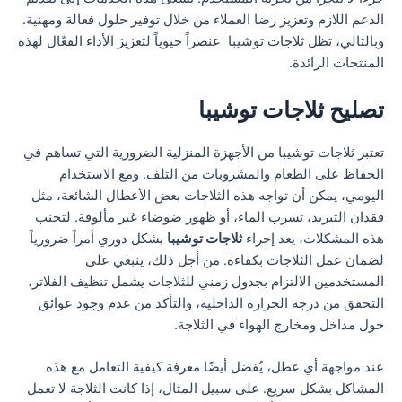
الدعم اللازم وتعزيز رضا العملاء من خلال توفير حلول فعالة ومهنية.
وبالتالي، تظل ثلاجات توشيبا عنصراً حيوياً لتعزيز الأداء الفعّال لهذه
المنتجات الرائدة.
تصليح ثلاجات توشيبا
تعتبر ثلاجات توشيبا من الأجهزة المنزلية الضرورية التي تساهم في
الحفاظ على الطعام والمشروبات من التلف. ومع الاستخدام
اليومي، يمكن أن تواجه هذه الثلاجات بعض الأعطال الشائعة، مثل
فقدان التبريد، تسرب الماء، أو ظهور ضوضاء غير مألوفة. لتجنب
هذه المشكلات، يعد إجراء
ثلاجات توشيبا
بشكل دوري أمراً ضرورياً
لضمان عمل الثلاجات بكفاءة. من أجل ذلك، ينبغي على
المستخدمين الالتزام بجدول زمني للثلاجات يشمل تنظيف الفلاتر،
التحقق من درجة الحرارة الداخلية، والتأكد من عدم وجود عوائق
حول مداخل ومخارج الهواء في الثلاجة.
عند مواجهة أي عطل، يُفضل أيضًا معرفة كيفية التعامل مع هذه
المشاكل بشكل سريع. على سبيل المثال، إذا كانت الثلاجة لا تعمل